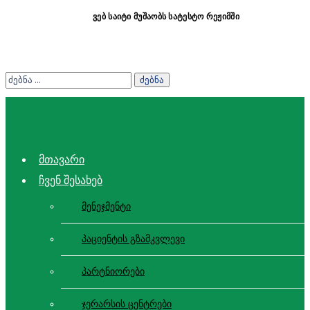
ვებ საიტი მუშაობს სატესტო რეჟიმში
მთავარი
ჩვენ შესახებ
მენეჯმენტი
პაციენტის გზამკვლევი
პარტნიორები
ჯერარსის ცენტრები