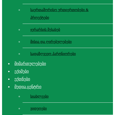
საერთაშორისო ურთიერთობები &
პროექტები
ჯერარსის შესახებ
მისია და ღირებულებები
სადაზღვევო პარტნიორები
მიმართულებები
ექიმები
ექთნები
მედია ცენტრი
სიახლეები
ვიდეოები