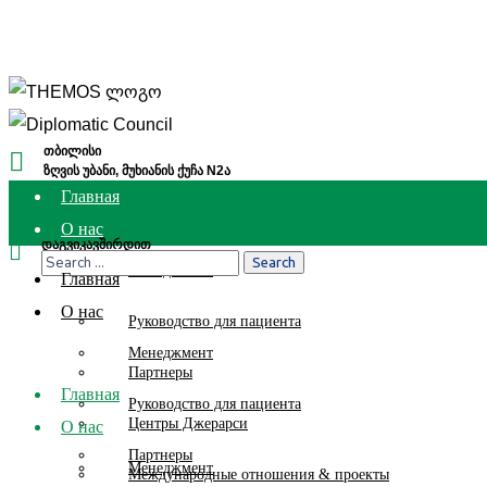
თბილისი
ზღვის უბანი, მუხიანის ქუჩა N2ა
Главная
О нас
დაგვიკავშირდით
(032) 2 111 112
Менеджмент
Главная
О нас
Руководство для пациента
Менеджмент
Партнеры
Главная
Руководство для пациента
Центры Джерарси
О нас
Партнеры
Менеджмент
Международные отношения & проекты