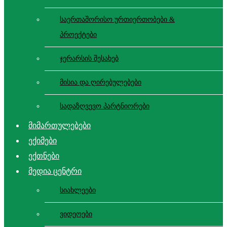
საერთაშორისო ურთიერთობები &
პროექტები
ჯერარსის შესახებ
მისია და ღირებულებები
სადაზღვევო პარტნიორები
მიმართულებები
ექიმები
ექთნები
მედია ცენტრი
სიახლეები
ვიდეოები