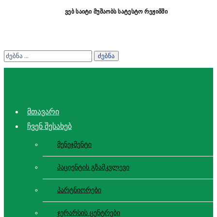
ვებ საიტი მუშაობს სატესტო რეჟიმში
მთავარი
ჩვენ შესახებ
მენეჯმენტი
პაციენტის გზამკვლევი
პარტნიორები
ჯერარსის ცენტრები