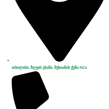
თბილისი, ზღვის უბანი, მუხიანის ქუჩა N2ა