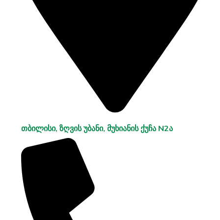
თბილისი, ზღვის უბანი, მუხიანის ქუჩა N2ა